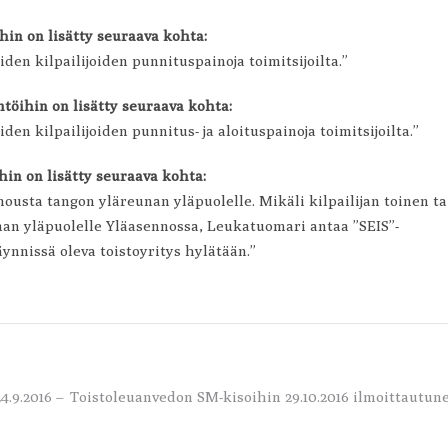
in on lisätty seuraava kohta:
iden kilpailijoiden punnituspainoja toimitsijoilta.”
töihin on lisätty seuraava kohta:
iden kilpailijoiden punnitus- ja aloituspainoja toimitsijoilta.”
in on lisätty seuraava kohta:
nousta tangon yläreunan yläpuolelle. Mikäli kilpailijan toinen ta
n yläpuolelle Yläasennossa, Leukatuomari antaa ”SEIS”-
äynnissä oleva toistoyritys hylätään.”
.9.2016 –
Toistoleuanvedon SM-kisoihin 29.10.2016 ilmoittautun