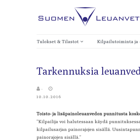
Skip
to
content
Kilpaleuanvedon lajiliitto
Suomen Leuanveto 
Tulokset & Tilastot
Kilpailutoiminta ja
Tulokset
Kilpailukalenteri
Tarkennuksia leuanved
Toistoleuanvedon Suomen
Verkkokauppa
ennätykset
Kilpailujen järjestäm
-
Lisäpainoleuanvedon Suomen
Toistoleuanvedon
ennätykset
10.10.2016
kilpailusäännöt
Leuanvedon
Toisto- ja lisäpainoleuanvedon punnitusta koske
Lisäpainoleuanvedo
maailmanennätykset
”Kilpailija voi halutessaan käydä punnituksess
kilpailusäännöt
kilpailusarjan painorajojen sisällä. Uusintapunn
Leuanvetotilastoja
Kisateline
painorajojen sisällä.”