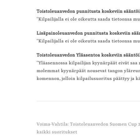
Urheilijakohtaiset tilastot
Toistoleuanvedon punnitusta koskeviin sääntöih
”Kilpailijalla ei ole oikeutta saada tietoonsa mu
Lisäpainoleuanvedon punnitusta koskeviin sään
”Kilpailijalla ei ole oikeutta saada tietoonsa mu
Toistoleuanvedon Yläasentoa koskeviin sääntöih
”Yläasennossa kilpailijan kyynärpäät eivät saa 
molemmat kyynärpäät nousevat tangon yläreuna
komennon, jolloin kilpailusuoritus päättyy ja k
Artikkelien
Voima-Vahtila: Toistoleuanvedon Suomen Cup 24
kaikki suoritukset
selaus