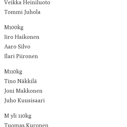
Veikka Heiniluoto
Tommi Juhola
M100kg
Iiro Haikonen
Aaro Silvo
Ilari Piironen
M110kg
Tino Näkkilä
Joni Makkonen
Juho Kuusisaari
M yli 110kg
Tuomas Kuronen