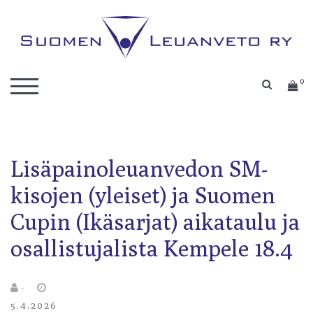
Skip
to
content
Kilpaleuanvedon lajiliitto
Suomen Leuanveto ry
0
SEARC
TOGGLE MOBILE MENU
Lisäpainoleuanvedon SM-
kisojen (yleiset) ja Suomen
Cupin (Ikäsarjat) aikataulu ja
osallistujalista Kempele 18.4
-
5.4.2026