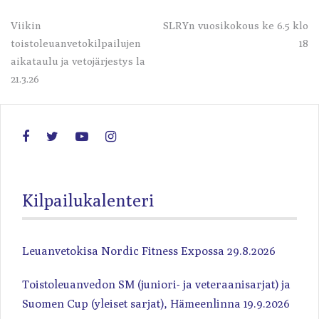
Artikkelien
Viikin
SLRYn vuosikokous ke 6.5 klo
toistoleuanvetokilpailujen
18
selaus
aikataulu ja vetojärjestys la
21.3.26
Kilpailukalenteri
Leuanvetokisa Nordic Fitness Expossa 29.8.2026
Toistoleuanvedon SM (juniori- ja veteraanisarjat) ja
Suomen Cup (yleiset sarjat), Hämeenlinna 19.9.2026