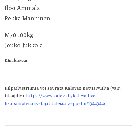
Ilpo Ämmälä
Pekka Manninen
M70 100kg
Jouko Jukkola
Kisakartta
Kilpailustriimiä voi seurata Kalevan nettisivuilta (vain
tilaajille):
https://www.kaleva.fi/kaleva-live-
lisapainoleuanvetajat-tulessa-zeppelin/13443446