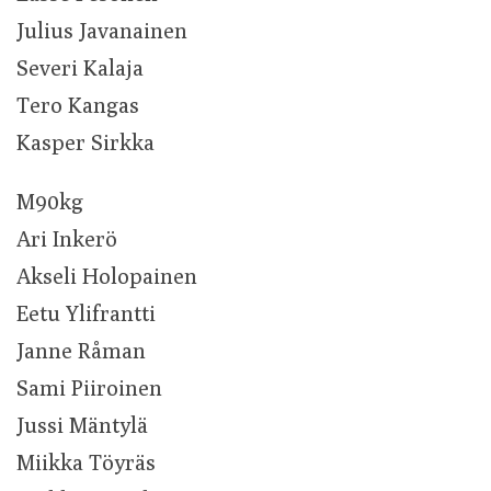
Julius Javanainen
Severi Kalaja
Tero Kangas
Kasper Sirkka
M90kg
Ari Inkerö
Akseli Holopainen
Eetu Ylifrantti
Janne Råman
Sami Piiroinen
Jussi Mäntylä
Miikka Töyräs