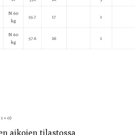
N 60
55.7
17
1
kg
N 60
57.6
26
1
kg
1 + 0)
n aikojen tilastossa