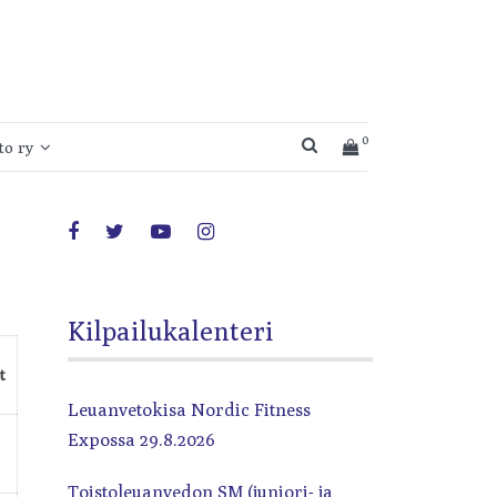
0
SEARCH BUTTON
o ry
Kilpailukalenteri
t
ttyminen
Leuanvetokisa Nordic Fitness
Expossa 29.8.2026
Toistoleuanvedon SM (juniori- ja