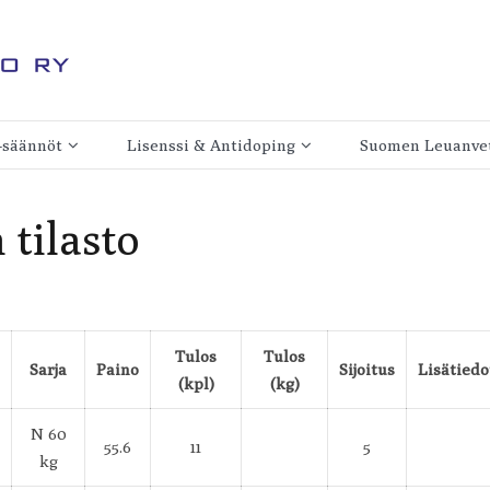
ry
 -säännöt
Lisenssi & Antidoping
Suomen Leuanvet
Kilpailulisenssi
Yhteystiedot
 tilasto
Antidopingsopimus
Säännöt
inen
Antidopingtoiminta
Hallitus
Jäsenseurat
Tulos
Tulos
Sarja
Paino
Sijoitus
Lisätiedo
Jäsenseuraksi lii
(kpl)
(kg)
n
N 60
55.6
11
5
kg