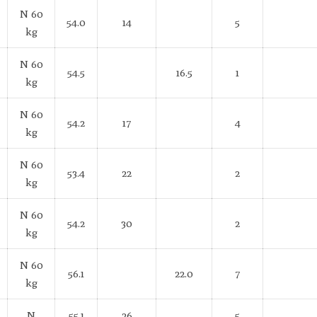
N 60
54.0
14
5
kg
N 60
54.5
16.5
1
kg
N 60
54.2
17
4
kg
N 60
53.4
22
2
kg
N 60
54.2
30
2
kg
N 60
56.1
22.0
7
kg
N
55.1
26
5