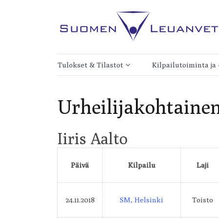
Skip
to
content
Kilpaleuanvedon lajiliitto
Suomen Leuanveto 
Tulokset & Tilastot
Kilpailutoiminta ja
Tulokset
Kilpailukalenteri
Urheilijakohtainen
Toistoleuanvedon Suomen
Verkkokauppa
ennätykset
Kilpailujen järjestäm
Iiris Aalto
Lisäpainoleuanvedon Suomen
Toistoleuanvedon
ennätykset
kilpailusäännöt
Päivä
Kilpailu
Laji
Leuanvedon
Lisäpainoleuanvedo
maailmanennätykset
kilpailusäännöt
24.11.2018
SM, Helsinki
Toisto
Leuanvetotilastoja
Kisateline