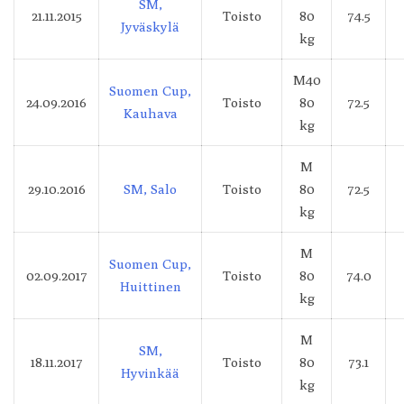
SM,
21.11.2015
Toisto
80
74.5
Jyväskylä
kg
M40
Suomen Cup,
24.09.2016
Toisto
80
72.5
Kauhava
kg
M
29.10.2016
SM, Salo
Toisto
80
72.5
kg
M
Suomen Cup,
02.09.2017
Toisto
80
74.0
Huittinen
kg
M
SM,
18.11.2017
Toisto
80
73.1
Hyvinkää
kg