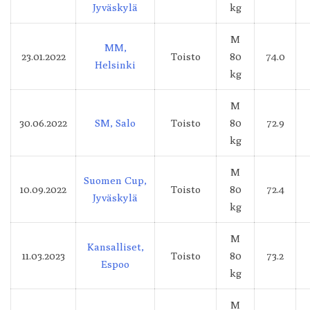
Jyväskylä
kg
M
MM,
23.01.2022
Toisto
80
74.0
Helsinki
kg
M
30.06.2022
SM, Salo
Toisto
80
72.9
kg
M
Suomen Cup,
10.09.2022
Toisto
80
72.4
Jyväskylä
kg
M
Kansalliset,
11.03.2023
Toisto
80
73.2
Espoo
kg
M