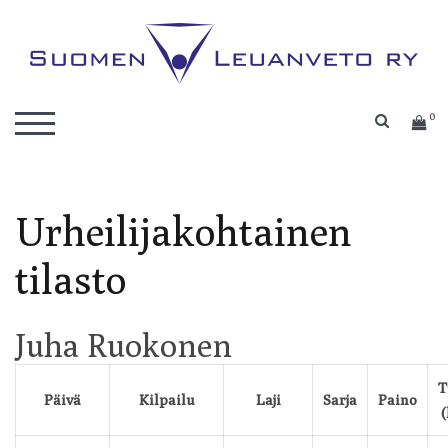
Skip
to
content
Kilpaleuanvedon lajiliitto
Suomen Leuanveto ry
0
SEARC
TOGGLE MOBILE MENU
Urheilijakohtainen
tilasto
Juha Ruokonen
T
Päivä
Kilpailu
Laji
Sarja
Paino
(