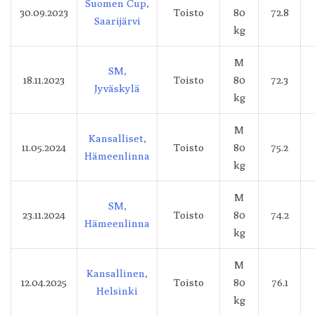
Suomen Cup,
30.09.2023
Toisto
80
72.8
Saarijärvi
kg
M
SM,
18.11.2023
Toisto
80
72.3
Jyväskylä
kg
M
Kansalliset,
11.05.2024
Toisto
80
75.2
Hämeenlinna
kg
M
SM,
23.11.2024
Toisto
80
74.2
Hämeenlinna
kg
M
Kansallinen,
12.04.2025
Toisto
80
76.1
Helsinki
kg