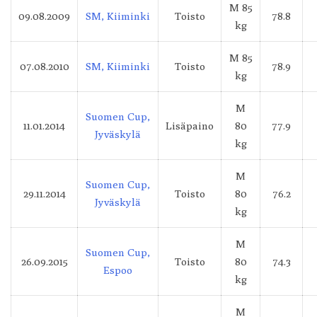
M 85
09.08.2009
SM, Kiiminki
Toisto
78.8
kg
M 85
07.08.2010
SM, Kiiminki
Toisto
78.9
kg
M
Suomen Cup,
11.01.2014
Lisäpaino
80
77.9
Jyväskylä
kg
M
Suomen Cup,
29.11.2014
Toisto
80
76.2
Jyväskylä
kg
M
Suomen Cup,
26.09.2015
Toisto
80
74.3
Espoo
kg
M