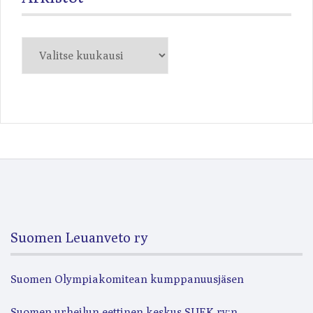
Arkistot
Suomen Leuanveto ry
Suomen Olympiakomitean kumppanuusjäsen
Suomen urheilun eettinen keskus SUEK ry:n