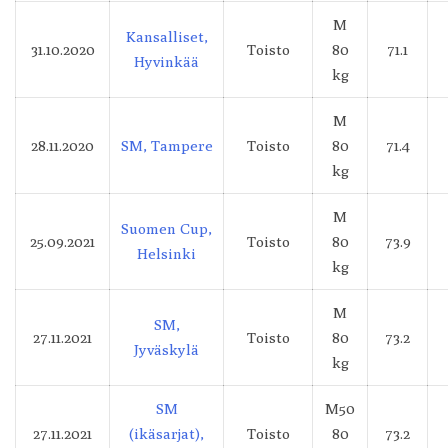
M
Kansalliset,
31.10.2020
Toisto
80
71.1
Hyvinkää
kg
M
28.11.2020
SM, Tampere
Toisto
80
71.4
kg
M
Suomen Cup,
25.09.2021
Toisto
80
73.9
Helsinki
kg
M
SM,
27.11.2021
Toisto
80
73.2
Jyväskylä
kg
SM
M50
27.11.2021
(ikäsarjat),
Toisto
80
73.2