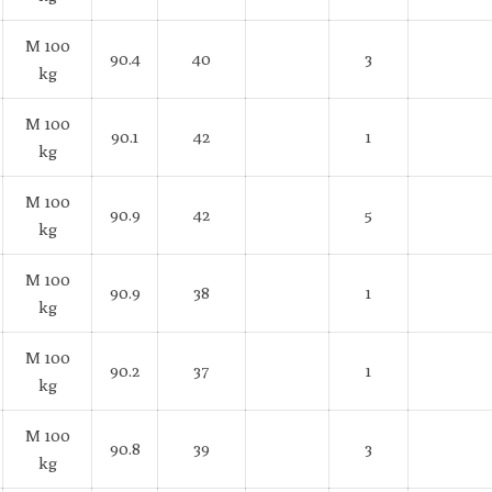
M 100
90.4
40
3
kg
M 100
90.1
42
1
kg
M 100
90.9
42
5
kg
M 100
90.9
38
1
kg
M 100
90.2
37
1
kg
M 100
90.8
39
3
kg