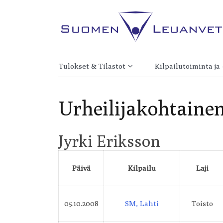
Skip
to
content
Kilpaleuanvedon lajiliitto
Suomen Leuanveto 
Tulokset & Tilastot
Kilpailutoiminta ja
Tulokset
Kilpailukalenteri
Urheilijakohtainen
Toistoleuanvedon Suomen
Verkkokauppa
ennätykset
Kilpailujen järjestäm
Jyrki Eriksson
Lisäpainoleuanvedon Suomen
Toistoleuanvedon
ennätykset
kilpailusäännöt
Päivä
Kilpailu
Laji
Leuanvedon
Lisäpainoleuanvedo
maailmanennätykset
kilpailusäännöt
05.10.2008
SM, Lahti
Toisto
Leuanvetotilastoja
Kisateline