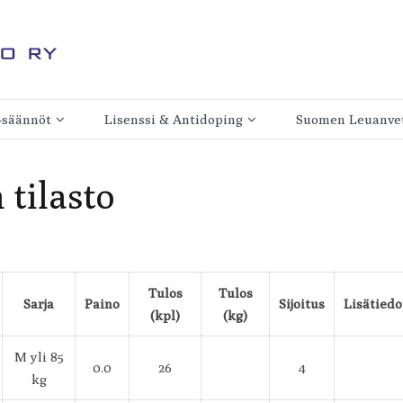
ry
 -säännöt
Lisenssi & Antidoping
Suomen Leuanvet
Kilpailulisenssi
Yhteystiedot
 tilasto
Antidopingsopimus
Säännöt
inen
Antidopingtoiminta
Hallitus
Jäsenseurat
Tulos
Tulos
Sarja
Paino
Sijoitus
Lisätiedo
Jäsenseuraksi lii
(kpl)
(kg)
n
M yli 85
0.0
26
4
kg