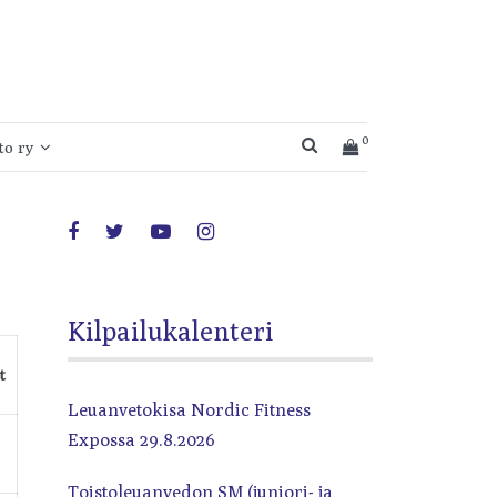
0
SEARCH BUTTON
o ry
Kilpailukalenteri
t
ttyminen
Leuanvetokisa Nordic Fitness
Expossa 29.8.2026
Toistoleuanvedon SM (juniori- ja