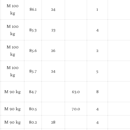
M 100
86.1
24
1
kg
M 100
85.3
23
4
kg
M 100
85.6
26
2
kg
M 100
85.7
24
5
kg
M 90 kg
84.7
63.0
8
M 90 kg
80.5
70.0
4
M 90 kg
80.2
28
4