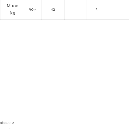
M 100
90.5
42
3
kg
issa: 2