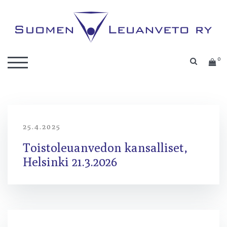
Skip
to
content
Suomen Leuanveto ry
Kilpaleuanvedon lajiliitto
0
SEARC
TOGGLE MOBILE MENU
25.4.2025
Toistoleuanvedon kansalliset,
Helsinki 21.3.2026