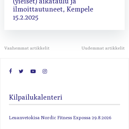
(yleiset) aikataulu ja
ilmoittautuneet, Kempele
15.2.2025
Artikkelien
Vanhemmat artikkelit
Uudemmat artikkelit
selaus
Kilpailukalenteri
Leuanvetokisa Nordic Fitness Expossa 29.8.2026