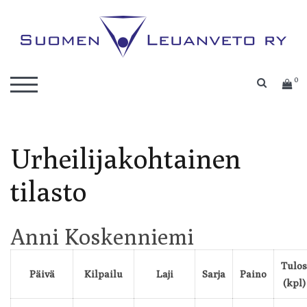
Skip
to
content
Kilpaleuanvedon lajiliitto
Suomen Leuanveto ry
0
SEARC
TOGGLE MOBILE MENU
Urheilijakohtainen
tilasto
Anni Koskenniemi
Tulos
Päivä
Kilpailu
Laji
Sarja
Paino
(kpl)