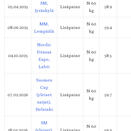
SM,
N 60
05.04.2025
Lisäpaino
58.9
Jyväskylä
kg
MM,
N 60
08.06.2025
Lisäpaino
59.4
Lempäälä
kg
Nordic
Fitness
N 60
04.10.2025
Lisäpaino
58.5
Expo,
kg
Lahti
Suomen
Cup
N 60
07.02.2026
(yleiset
Lisäpaino
59.7
kg
sarjat),
Helsinki
SM
N 60
18.04.2026
(yleiset),
Lisäpaino
59.3