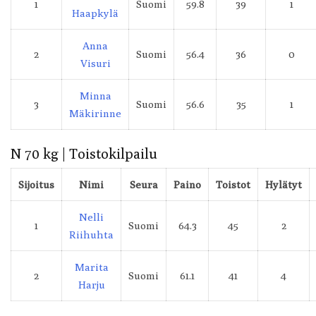
1
Suomi
59.8
39
1
Haapkylä
Anna
2
Suomi
56.4
36
0
Visuri
Minna
3
Suomi
56.6
35
1
Mäkirinne
N 70 kg | Toistokilpailu
Sijoitus
Nimi
Seura
Paino
Toistot
Hylätyt
Nelli
1
Suomi
64.3
45
2
Riihuhta
Marita
2
Suomi
61.1
41
4
Harju