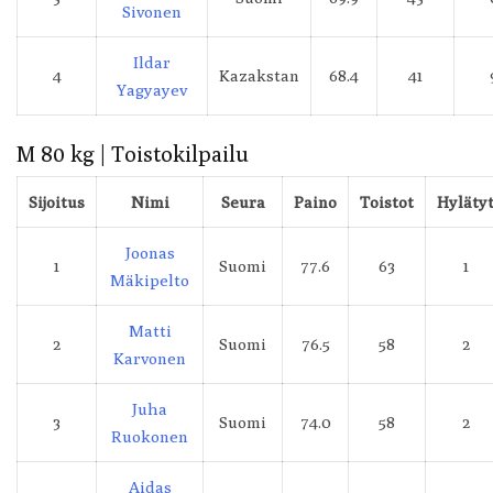
Sivonen
Ildar
4
Kazakstan
68.4
41
Yagyayev
M 80 kg | Toistokilpailu
Sijoitus
Nimi
Seura
Paino
Toistot
Hyläty
Joonas
1
Suomi
77.6
63
1
Mäkipelto
Matti
2
Suomi
76.5
58
2
Karvonen
Juha
3
Suomi
74.0
58
2
Ruokonen
Aidas