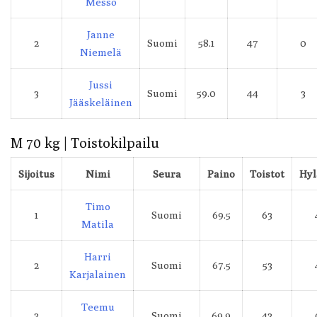
Messo
Janne
2
Suomi
58.1
47
0
Niemelä
Jussi
3
Suomi
59.0
44
3
Jääskeläinen
M 70 kg | Toistokilpailu
Sijoitus
Nimi
Seura
Paino
Toistot
Hyl
Timo
1
Suomi
69.5
63
Matila
Harri
2
Suomi
67.5
53
Karjalainen
Teemu
3
Suomi
69.9
43