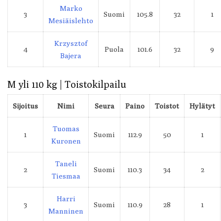
Marko
3
Suomi
105.8
32
1
Mesiäislehto
Krzysztof
4
Puola
101.6
32
9
Bajera
M yli 110 kg | Toistokilpailu
Sijoitus
Nimi
Seura
Paino
Toistot
Hylätyt
Tuomas
1
Suomi
112.9
50
1
Kuronen
Taneli
2
Suomi
110.3
34
2
Tiesmaa
Harri
3
Suomi
110.9
28
1
Manninen