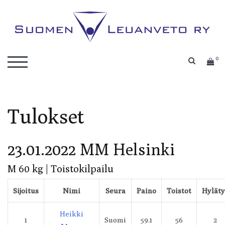
Skip
to
content
Kilpaleuanvedon lajiliitto
Suomen Leuanveto ry
0
SEARC
TOGGLE MOBILE MENU
Tulokset
23.01.2022 MM Helsinki
M 60 kg | Toistokilpailu
Sijoitus
Nimi
Seura
Paino
Toistot
Hyläty
Heikki
1
Suomi
59.1
56
2