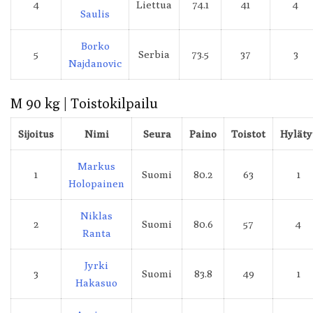
4
Liettua
74.1
41
4
Saulis
Borko
5
Serbia
73.5
37
3
Najdanovic
M 90 kg | Toistokilpailu
Sijoitus
Nimi
Seura
Paino
Toistot
Hyläty
Markus
1
Suomi
80.2
63
1
Holopainen
Niklas
2
Suomi
80.6
57
4
Ranta
Jyrki
3
Suomi
83.8
49
1
Hakasuo