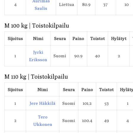
Aurimas
4
Liettua
80.9
37
10
Saulis
M 100 kg | Toistokilpailu
Sijoitus
Nimi
Seura
Paino
Toistot
Hylätyt
Jyrki
1
Suomi
90.9
40
2
Eriksson
M 110 kg | Toistokilpailu
Sijoitus
Nimi
Seura
Paino
Toistot
Hylät
1
Jere Häkkilä
Suomi
101.2
53
1
Tero
2
Suomi
100.4
49
4
Ukkonen