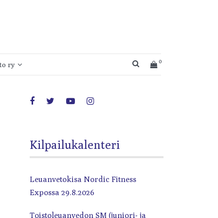
0
SEARCH BUTTON
o ry
Kilpailukalenteri
ttyminen
Leuanvetokisa Nordic Fitness
Expossa 29.8.2026
Toistoleuanvedon SM (juniori- ja